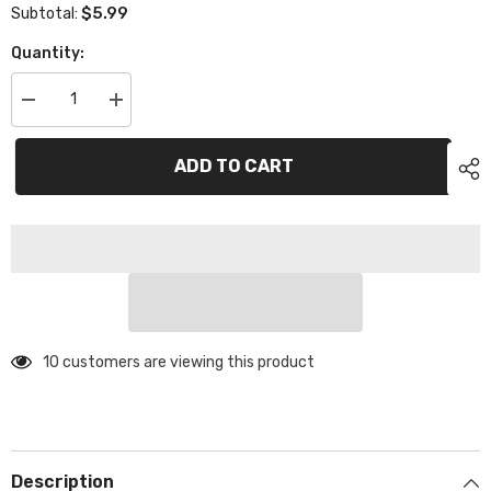
$5.99
Subtotal:
Quantity:
Decrease
Increase
quantity
quantity
for
for
Envío
Envío
ADD TO CART
(cargo
(cargo
adicional)
adicional)
10 customers are viewing this product
Description