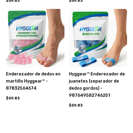
$59.83
$59.83
Enderezador de dedos en
Hyggear™ Enderezador de
martillo Hyggear™ -
juanetes (separador de
87832564674
dedos gordos) -
987649582746251
$59.83
$59.83