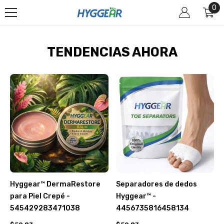
0
0
SKIP TO CONTENT
it
TENDENCIAS AHORA
Hyggear™ DermaRestore
Separadores de dedos
para Piel Crepé -
Hyggear™ -
545429283471038
4456735816458134