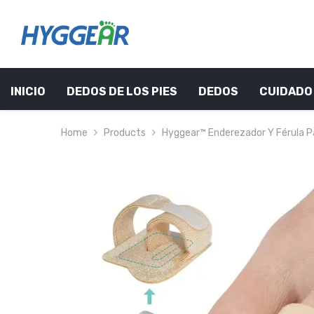
SKIP TO CONTENT
INICIO
DEDOS DE LOS PIES
DEDOS
CUIDADO 
Home
Products
Hyggear™ Enderezador Y Férula Pa