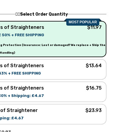
🚶‍♂️Select Order Quantity
MOST POPULAR
s of Straighteners
$11.97
E 50% + FREE SHIPPING
$59.83
ng Protection (Insurance: Lost or damaged? We replace + Skip the
 Handling)
s of Straighteners
$13.64
43% + FREE SHIPPING
$59.83
s of Straighteners
$16.75
30% + Shipping: £4.67
$59.83
 of Straightener
$23.93
ping: £4.67
$59.83