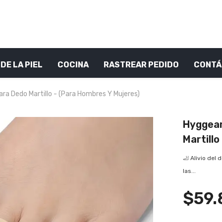
DE LA PIEL
COCINA
RASTREAR PEDIDO
CONTÁ
ra Dedo Martillo - (Para Hombres Y Mujeres)
Hyggear
Martillo
🦶 Alivio del 
las...
$59.