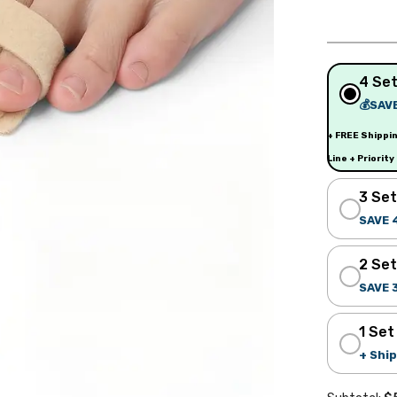
4 Set
💰SAV
+ FREE Shippi
Line + Priority
3 Set
SAVE 
2 Set
SAVE 
1 Set
+ Ship