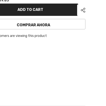
59.83
ADD TO CART
COMPRAR AHORA
omers are viewing this product
Share