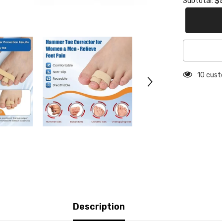
$
Subtotal:
38 cust
Description