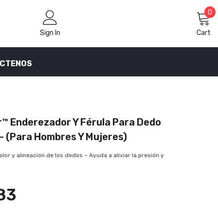
0
0
i
Sign In
Cart
CTENOS
™ Enderezador Y Férula Para Dedo
 - (Para Hombres Y Mujeres)
dolor y alineación de los dedos – Ayuda a aliviar la presión y
83