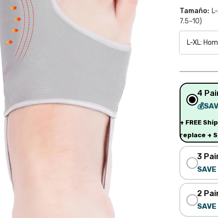
Tamaño:
L-
7.5–10)
4 Pai
💰SAV
+ FREE Shi
replace + S
3 Pai
SAVE 
2 Pai
SAVE 