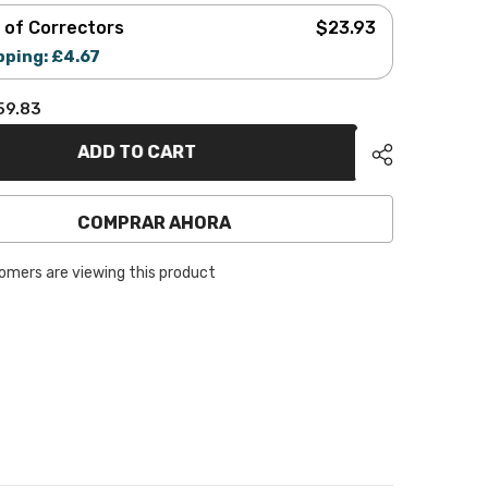
r of Correctors
$23.93
pping: £4.67
$59.83
59.83
ADD TO CART
COMPRAR AHORA
tomers are viewing this product
Share