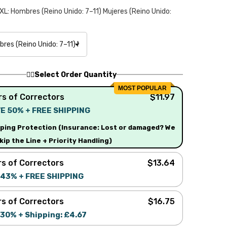
XL: Hombres (Reino Unido: 7–11) Mujeres (Reino Unido:
🚶‍♂️Select Order Quantity
MOST POPULAR
rs of Correctors
$11.97
E 50% + FREE SHIPPING
$59.83
pping Protection (Insurance: Lost or damaged? We
kip the Line + Priority Handling)
rs of Correctors
$13.64
43% + FREE SHIPPING
$59.83
rs of Correctors
$16.75
30% + Shipping: £4.67
$59.83