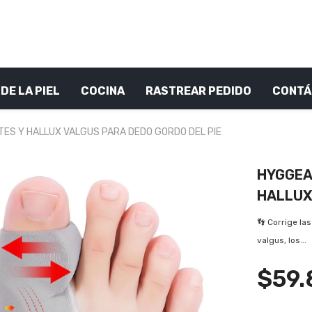
DE LA PIEL
COCINA
RASTREAR PEDIDO
CONTÁ
ES Y HALLUX VALGUS PARA DEDO GORDO DEL PIE
HYGGEA
HALLUX
👣 Corrige las
valgus, los...
$59.