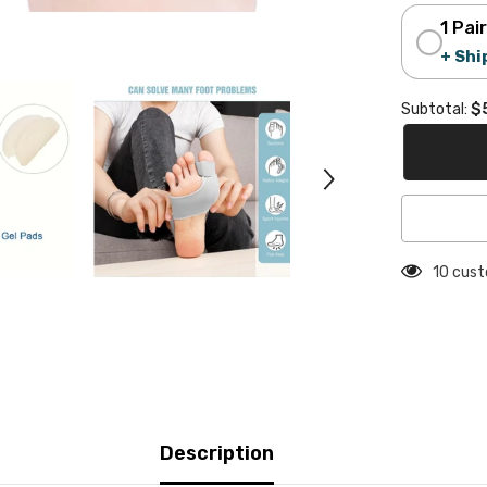
1 Pai
+ Shi
$
Subtotal:
125 cus
Description